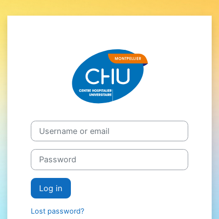
Skip to main content
Log in to CHU d
Username or email
Password
Log in
Lost password?